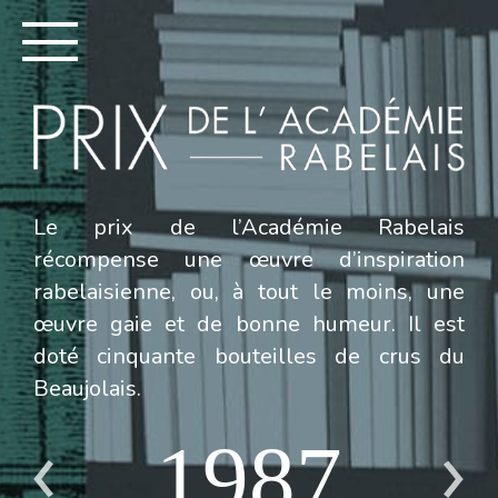
Le prix de l’Académie Rabelais
récompense une œuvre d’inspiration
rabelaisienne, ou, à tout le moins, une
œuvre gaie et de bonne humeur. Il est
doté cinquante bouteilles de crus du
Beaujolais.
1987