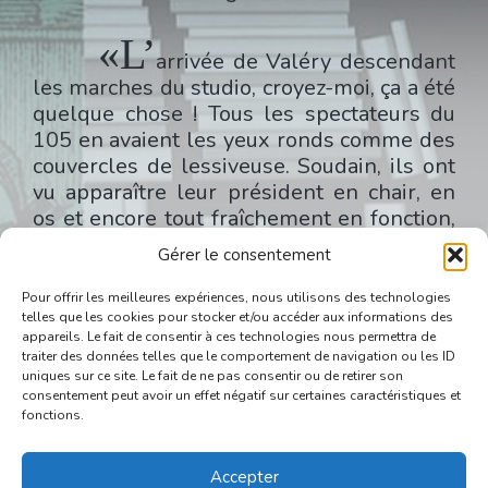
«L’
arrivée de Valéry descendant
les marches du studio, croyez-moi, ça a été
quelque chose ! Tous les spectateurs du
105 en avaient les yeux ronds comme des
couvercles de lessiveuse. Soudain, ils ont
vu apparaître leur président en chair, en
os et encore tout fraîchement en fonction,
hilare, plus chauve et plus grand que
Gérer le consentement
jamais, en pull et pantalon « très peuple »,
tenant avec application dans ses longs
Pour offrir les meilleures expériences, nous utilisons des technologies
telles que les cookies pour stocker et/ou accéder aux informations des
bras un immense panier d’osier (il faut
appareils. Le fait de consentir à ces technologies nous permettra de
dire que l’une des anses avait craqué au
traiter des données telles que le comportement de navigation ou les ID
dernier moment; empli de victuailles :
uniques sur ce site. Le fait de ne pas consentir ou de retirer son
consentement peut avoir un effet négatif sur certaines caractéristiques et
« Un échantillonnage de tous les produits
fonctions.
d’Auvergne », annonça-t-il d’emblée, de
cette voix chuintante tant imitée, mais qui,
cette fois, semblait imiter celle de ses
Accepter