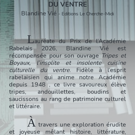
DU VENTRE
Blandine Vié
- Editions Le Cherche-Midi
L
auréate du Prix de l’Académie
Rabelais 2026,
Blandine Vié
est
récompensée pour son ouvrage
Tripes et
Boyaux, l’insolite et insolente cuisine
culturelle du ventre
. Fidèle à l’esprit
rabelaisien qui anime notre Académie
depuis 1948 , ce livre savoureux élève
tripes, andouillettes, boudins et
saucissons au rang de patrimoine culturel
et littéraire.
À
travers une exploration érudite
et joyeuse mêlant histoire, littérature,