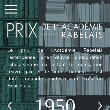
Le prix de l’Académie Rabelais
récompense une œuvre d’inspiration
rabelaisienne, ou, à tout le moins, une
œuvre gaie et de bonne humeur. Il est
doté cinquante bouteilles de crus du
Beaujolais.
1950