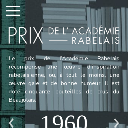
Le prix de l’Académie Rabelais
récompense une œuvre d’inspiration
rabelaisienne, ou, à tout le moins, une
œuvre gaie et de bonne humeur. Il est
doté cinquante bouteilles de crus du
Beaujolais.
1960