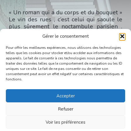
« Un roman qui a du corps et du bouquet »
Le vin des rues , c’est celui qui saoule le
plus sûrement le noctambule parisien .
Ouvrez ce livre qui vous promènera des
Gérer le consentement
Halles à la rue Mouffetard dans tous les
quartiers de Paris que la nuit révèle à eux
Pour offrir les meilleures expériences, nous utilisons des technologies
mêmes , enivré à votre tour . Vous verrez
telles que les cookies pour stocker et/ou accéder aux informations des
appareils. Le fait de consentir à ces technologies nous permettra de
surgir dans la lumière crue qui tombe sur
traiter des données telles que le comportement de navigation ou les ID
le comptoir des bars ou dans l ombre
uniques sur ce site. Le fait de ne pas consentir ou de retirer son
clandestine des maisons cette humanité
consentement peut avoir un effet négatif sur certaines caractéristiques et
fonctions.
famélique et braillarde , celle des
clochards , des ivrognes et des truands ,
qui se répand toujours quand un écrivain
Accepter
de la classe de Robert Giraud réussit à
Refuser
déboucher le flacon nocturne qui contient
le vin de Paris. Littérature XXe, Paris
Voir les préférences