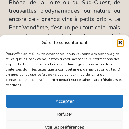
Rhône, de la Loire ou du Sud-Ouest, de
trouvailles biodynamiques ou nature ou
encore de « grands vins à petits prix ». Le
Petit Vendôme, c’est un peu tout cela, mais
surtout bien plus. Un lieu de convivialité
Gérer le consentement
rare, où cohabitent joyeusement au
comptoir comme en salle les tenues bras
Pour offrir les meilleures expériences, nous utilisons des technologies
telles que les cookies pour stocker et/ou accéder aux informations des
de chemise et les boutons de manchette,
appareils. Le fait de consentir à ces technologies nous permettra de
les robes élégantes et les jeans serrés.
traiter des données telles que le comportement de navigation ou les ID
uniques sur ce site. Le fait de ne pas consentir ou de retirer son
Que Gilles Caussade et Lionel Malière
consentement peut avoir un effet négatif sur certaines caractéristiques et
soient mille fois remerciés d’avoir
fonctions.
préservé comme un trésor cet ilot de Paris
Accepter
populaire.
Refuser
Bruno CARLHIAN, de l’Académie Rabelais
Voir les préférences