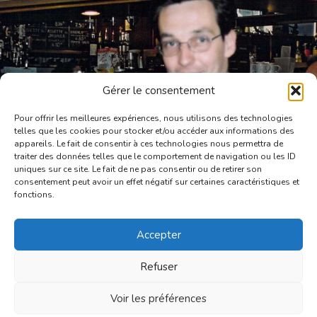
Gérer le consentement
Pour offrir les meilleures expériences, nous utilisons des technologies
telles que les cookies pour stocker et/ou accéder aux informations des
appareils. Le fait de consentir à ces technologies nous permettra de
traiter des données telles que le comportement de navigation ou les ID
uniques sur ce site. Le fait de ne pas consentir ou de retirer son
consentement peut avoir un effet négatif sur certaines caractéristiques et
fonctions.
Accepter
P. CORDESSE
Refuser
« Le Bistrot à Vin »
86, Esplanade Charles de Gaulle, La
Voir les préférences
Défense 92