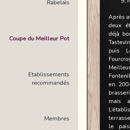
9, 
Rabelais
Après av
deux ét
déjà bo
Coupe du Meilleur Pot
Tastevi
puis L
Fourcr
Meilleu
Etablissements
Fonteni
recommandés
en 2004
brasse
mais a
L’étab
terrass
Membres
le pai