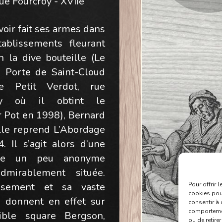
rue Fourcroy - XVIIe
oir fait ses armes dans
ablissements fleurant
n la dive bouteille (Le
n Porte de Saint-Cloud
e Petit Verdot, rue
oy où il obtint le
r Pot en 1998), Bernard
lle reprend L’Abordage
. Il s’agit alors d’une
rie un peu anonyme
dmirablement située.
lissement et sa vaste
Pour offrir 
cookies pour
e donnent en effet sur
consentir à 
comportement
sible square Bergson,
ou de retire