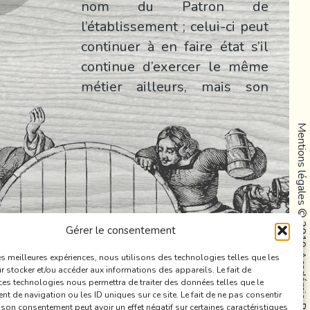
nom du Patron de
l’établissement ; celui-ci peut
continuer à en faire état s’il
continue d’exercer le même
métier ailleurs, mais son
successeur n’y a pas droit.
Mentions légales
La Coupe passe d’année en
année de mains en mains le
récipiendaire conservant un
diplôme, qui devient diplôme
© 2019 Académie Rabelais
de bronze après dix ans de
Gérer le consentement
continuité, d’argent après
vingt ans d’or après vingt-
les meilleures expériences, nous utilisons des technologies telles que les
 stocker et/ou accéder aux informations des appareils. Le fait de
cinq ans.
ces technologies nous permettra de traiter des données telles que le
 de navigation ou les ID uniques sur ce site. Le fait de ne pas consentir
r son consentement peut avoir un effet négatif sur certaines caractéristiques