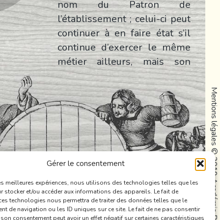
nom du Patron de
l’établissement ; celui-ci peut
continuer à en faire état s’il
continue d’exercer le même
métier ailleurs, mais son
successeur n’y a pas droit.
Mentions légales
La Coupe passe d’année en
année de mains en mains le
récipiendaire conservant un
diplôme, qui devient diplôme
© 2019 Académie Rabelais
de bronze après dix ans de
Gérer le consentement
continuité, d’argent après
vingt ans d’or après vingt-
les meilleures expériences, nous utilisons des technologies telles que les
 stocker et/ou accéder aux informations des appareils. Le fait de
cinq ans.
ces technologies nous permettra de traiter des données telles que le
 de navigation ou les ID uniques sur ce site. Le fait de ne pas consentir
r son consentement peut avoir un effet négatif sur certaines caractéristiques