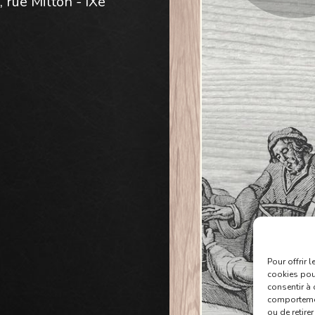
, rue Milton - IXe
Pour offrir 
cookies pour
consentir à 
comportement
ou de retire